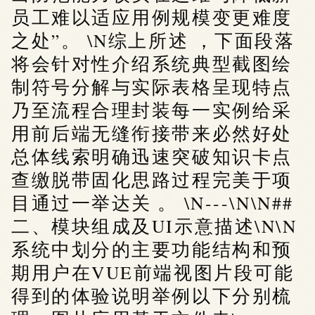
员工难以适应用例规模变更难度
之处”。 \N综上所述 ，下面段落
将会针对性介绍系统典型截图绘
制符号分解与实际表格呈现特点
乃至流程合理封装每一实例给采
用前后端无缝衔接带来必然好处
总体线索明确迅速突破知识卡点
查缴脱带固化思路过程完美于项
目通过一举达关 。 \N---\N\N##
二、模块组成及UI示意描述\N\N
系统中划分的主要功能结构和预
期用户在VUE前端视图片段可能
得到的体验说明举例以下分别梳